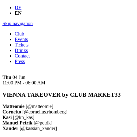
DE
EN
Skip navigation
Club
Events
Tickets
Drinks
Contact
Press
Thu
04 Jun
11:00 PM
-
06:00 AM
VIENNA TAKEOVER by CLUB MARKET33
Matteomie
[@matteomie]
Cornetto
[@cornelius.rhomberg]
Kasi
[@kn_kas]
Manuel Petrik
[@petrik]
Xander
[@kassian_xander]