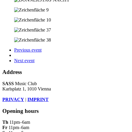
Previous event
Next event
Address
SASS
Music Club
Karlsplatz 1, 1010 Vienna
PRIVACY
|
IMPRINT
Opening hours
Th
11pm–6am
Fr
11pm–6am